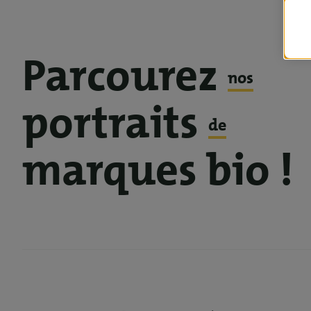
Parcourez
nos
portraits
de
marques bio !