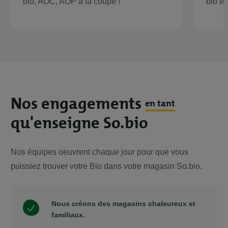
bio, AOC, AOP à la coupe !
bio et
Nos engagements
en tant
qu'enseigne So.bio
Nos équipes oeuvrent chaque jour pour que vous
puissiez trouver votre Bio dans votre magasin So.bio.
Nous créons des magasins chaleureux et
familiaux.