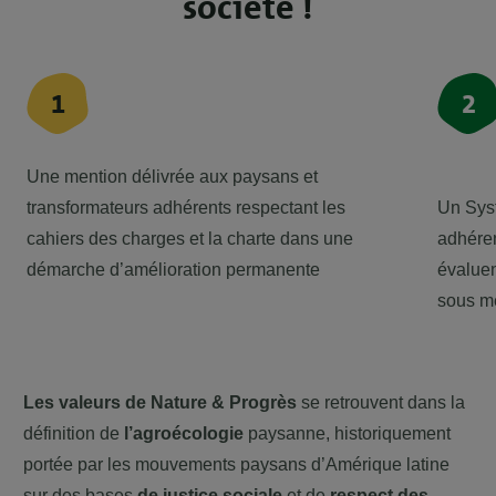
société !
1
2
Une mention délivrée aux paysans et
transformateurs adhérents respectant les
Un Syst
cahiers des charges et la charte dans une
adhéren
démarche d’amélioration permanente
évaluen
sous m
Les valeurs de Nature & Progrès
se retrouvent dans la
définition de
l’agroécologie
paysanne, historiquement
portée par les mouvements paysans d’Amérique latine
sur des bases
de justice sociale
et de
respect des