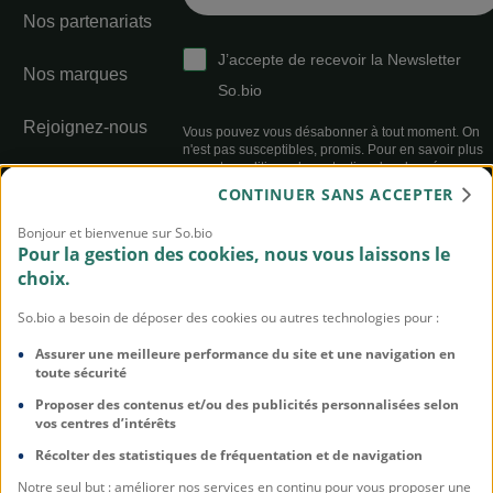
Nos partenariats
J’accepte de recevoir la Newsletter
Nos marques
So.bio
Rejoignez-nous
Vous pouvez vous désabonner à tout moment. On
n'est pas susceptibles, promis. Pour en savoir plus
sur notre politique de protection des données,
Index égalité
cliquez-ici
CONTINUER SANS ACCEPTER
professionnelle sur
l’année 2025 :
93/100
Bonjour et bienvenue sur So.bio
Pour la gestion des cookies, nous vous laissons le
choix.
Règlement Jeu
Concours
So.bio a besoin de déposer des cookies ou autres technologies pour :
Assurer une meilleure performance du site et une navigation en
toute sécurité
Proposer des contenus et/ou des publicités personnalisées selon
vos centres d’intérêts
Récolter des statistiques de fréquentation et de navigation
CG Programme de Fidélité Entre NOUS
Notre seul but : améliorer nos services en continu pour vous proposer une