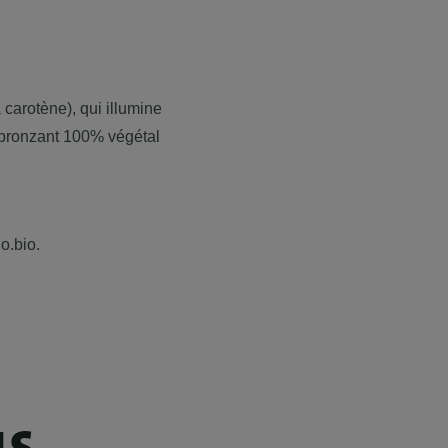
carotène), qui illumine
o-bronzant 100% végétal
o.bio.
us