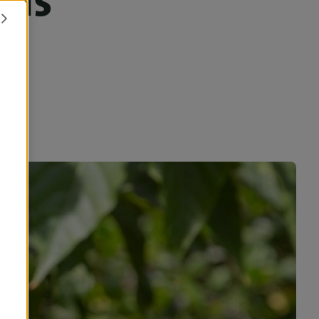
rels
pi