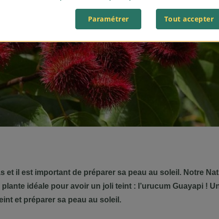
Paramétrer
Tout accepter
as et il est important de préparer sa peau au soleil. Notre N
plante idéale pour avoir un joli teint : l’urucum Guayapi ! U
teint et préparer sa peau au soleil.