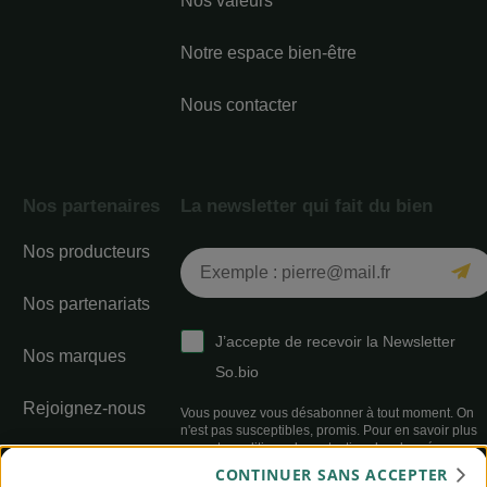
Nos valeurs
Notre espace bien-être
Nous contacter
Nos partenaires
La newsletter qui fait du bien
Nos producteurs
Nos partenariats
J’accepte de recevoir la Newsletter
Nos marques
So.bio
Rejoignez-nous
Vous pouvez vous désabonner à tout moment. On
n'est pas susceptibles, promis. Pour en savoir plus
sur notre politique de protection des données,
Index égalité
cliquez-ici
CONTINUER SANS ACCEPTER
professionnelle sur