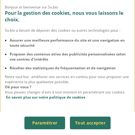
l’année 2025 :
93/100
Bonjour et bienvenue sur So.bio
Pour la gestion des cookies, nous vous laissons le
choix.
Règlement Jeu
Concours
So.bio a besoin de déposer des cookies ou autres technologies pour :
Assurer une meilleure performance du site et une navigation en
toute sécurité
Proposer des contenus et/ou des publicités personnalisées selon
vos centres d’intérêts
Récolter des statistiques de fréquentation et de navigation
CG Programme de Fidélité Entre NOUS
Notre seul but : améliorer nos services en continu pour vous proposer une
CGU
expérience la plus qualitative possible.
Ok pour vous ?
Mentions légales
Vous pouvez changer d'avis à tout moment en paramétrant vos cookies.
En savoir plus sur notre politique de cookies
Politique de confidentialité
Politique sur les cookies et traceurs
Gestion des cookies
Paramétrer
Tout accepter
Espace presse