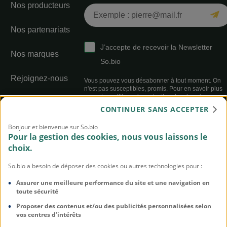
Nos producteurs
Nos partenariats
J’accepte de recevoir la Newsletter
Nos marques
So.bio
Rejoignez-nous
Vous pouvez vous désabonner à tout moment. On
n'est pas susceptibles, promis. Pour en savoir plus
sur notre politique de protection des données,
Index égalité
cliquez-ici
CONTINUER SANS ACCEPTER
professionnelle sur
l’année 2025 :
93/100
Bonjour et bienvenue sur So.bio
Pour la gestion des cookies, nous vous laissons le
choix.
Règlement Jeu
Concours
So.bio a besoin de déposer des cookies ou autres technologies pour :
Assurer une meilleure performance du site et une navigation en
toute sécurité
Proposer des contenus et/ou des publicités personnalisées selon
vos centres d’intérêts