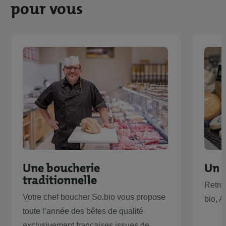
pour vous
Une boucherie
Un 
traditionnelle
Retro
Votre chef boucher So.bio vous propose
bio, 
toute l’année des bêtes de qualité
exclusivement françaises issues de