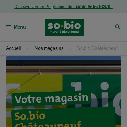
Découvrez notre Programme de Fidélité
Entre NOUS
!
Menu
Accueil
Nos magasins
So.bio Châteauneuf
Votre magasin
So.bio
Châteauneuf